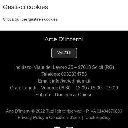
Gestisci cookies
Clicca qui per gestire i cookies
Arte D'Interni
VAI SU!
Indirizzo: Viale del Lavoro 25 – 97018 Scicli (RG)
Telefono: 0932834753
Email: info@artedinterni.it
Orari: Lunedì – Venerdi: 08.30 – 13.00 / 15.00 – 19.00
Sabato – Domenica: Chiuso
Arte D’Interni © 2022 Tutti i diritti riservati – P.IVA 01494670886
Privacy Policy e Condizioni d’uso |
Cookie policy